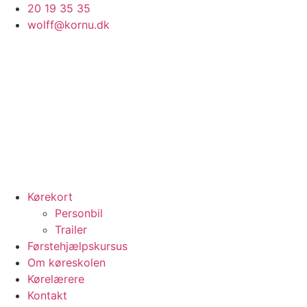
Videre
20 19 35 35
til
wolff@kornu.dk
indhold
Kørekort
Personbil
Trailer
Førstehjælpskursus
Om køreskolen
Kørelærere
Kontakt