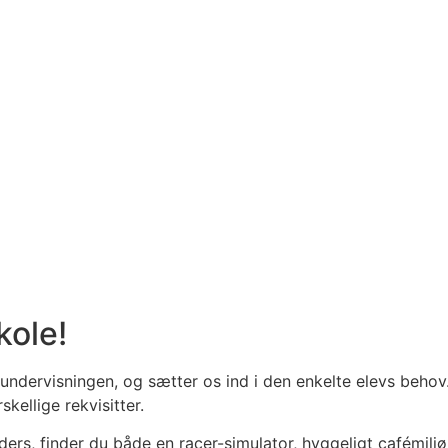
kole!
f undervisningen, og sætter os ind i den enkelte elevs behov
kellige rekvisitter.
ders, finder du både en racer-simulator, hyggeligt cafémiljø