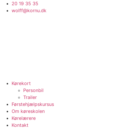
Videre
20 19 35 35
til
wolff@kornu.dk
indhold
Kørekort
Personbil
Trailer
Førstehjælpskursus
Om køreskolen
Kørelærere
Kontakt