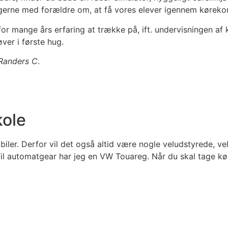
gerne med forældre om, at få vores elever igennem kørekort
or mange års erfaring at trække på, ift. undervisningen af 
øver i første hug.
Randers C
.
kole
biler. Derfor vil det også altid være nogle veludstyrede, ve
 Til automatgear har jeg en VW Touareg. Når du skal tage k