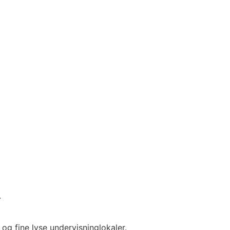
.
 og fine lyse undervisninglokaler.