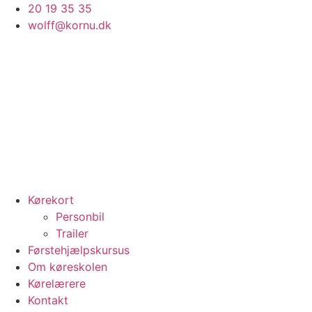
Videre
20 19 35 35
til
wolff@kornu.dk
indhold
Kørekort
Personbil
Trailer
Førstehjælpskursus
Om køreskolen
Kørelærere
Kontakt